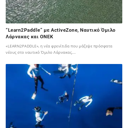
“Learn2Paddle” με ActiveZone, Ναυτικό Όμιλο
Λάρνακας και ONEK
«LEARN2PADDLE», η νέα φρενίτιδα που μάζεψε πρόσφατα
νέους στο ναυτικό Όμιλο Λάρνακας,…
02/12/2023