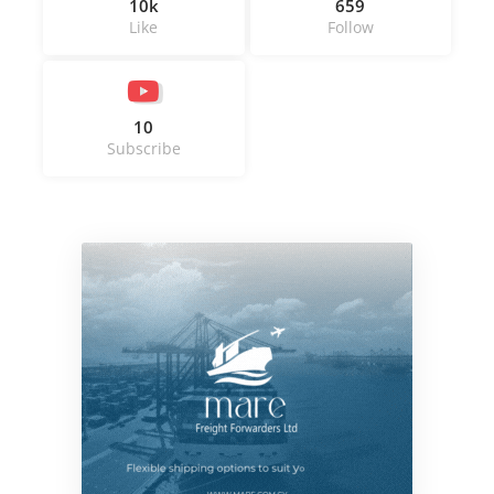
10k
659
Like
Follow
10
Subscribe