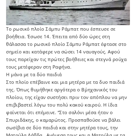
Το ρωσικό πλοίο Σάμπυ Ράμπατ που έσπευσε σε
βοήθεια. Έσωσε 14. Έπειτα από δύο ώρες στη
θάλασσα το ρωσικό πλοίο Σάμπυ Ράμπατ έφτασε στο
σημείο και κατάφερε να σώσει 14 ναυαγούς. Αφού
τους παρείχαν τις πρώτες βοήθειες και στεγνά ρούχα
τους μετέφεραν στη Ραφήνα.
Η μάνα με τα δύο παιδιά
Στο πλοίο επέβαινε και μια μητέρα με τα δυο παιδιά
της. Όπως θυμήθηκε αργότερα ο Β΄μηχανικός του
πλοίου, της είχαν συστήσει πριν τον απόπλου να μην
επιβιβαστεί λόγω του πολύ κακού καιρού. Η ίδια
φαίνεται ότι επέμεινε. “Στο σαλόνι μέσα ήταν ο
Σπυριδάκης, ο καμαρώτος. Προσπαθούσε να βάλει
σωσίβια σε δύο παιδιά και στην μητέρα τους, την
Ματούλα Λάβδα. Ανάμεσα τους και η Ματούλα με τα