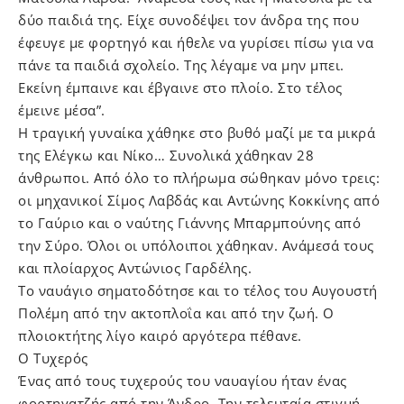
δύο παιδιά της. Είχε συνοδέψει τον άνδρα της που
έφευγε με φορτηγό και ήθελε να γυρίσει πίσω για να
πάνε τα παιδιά σχολείο. Της λέγαμε να μην μπει.
Εκείνη έμπαινε και έβγαινε στο πλοίο. Στο τέλος
έμεινε μέσα”.
Η τραγική γυναίκα χάθηκε στο βυθό μαζί με τα μικρά
της Ελέγκω και Νίκο… Συνολικά χάθηκαν 28
άνθρωποι. Από όλο το πλήρωμα σώθηκαν μόνο τρεις:
οι μηχανικοί Σίμος Λαβδάς και Αντώνης Κοκκίνης από
το Γαύριο και ο ναύτης Γιάννης Μπαρμπούνης από
την Σύρο. Όλοι οι υπόλοιποι χάθηκαν. Ανάμεσά τους
και πλοίαρχος Αντώνιος Γαρδέλης.
Το ναυάγιο σηματοδότησε και το τέλος του Αυγουστή
Πολέμη από την ακτοπλοΐα και από την ζωή. Ο
πλοιοκτήτης λίγο καιρό αργότερα πέθανε.
Ο Τυχερός
Ένας από τους τυχερούς του ναυαγίου ήταν ένας
φορτηγατζής από την Άνδρο. Την τελευταία στιγμή,