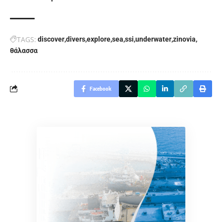
TAGS:
discover
divers
explore
sea
ssi
underwater
zinovia
θάλασσα
Facebook