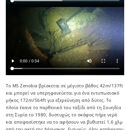
Το MS Zenobia βρίσκεται σε μέγιστο βάθος 42m/137ft
και μπορεί να υπερηφανεύεται για ένα εντυπωσιακό
μήκος 172m/564ft για εξερεύνηση από δύτες. Το
πλοίο έκανε το παρθενικό του ταξίδι από τη Σουηδία
στη Συρία το 1980, δυστυχώς το σκάφος πήρε νερό
και αποφασίστηκε να το αφήσουν να βυθιστεί 1,6 χλμ
από την ακτή της Λάρνακας. Ευτυχώς, όλοι κατάφεραν