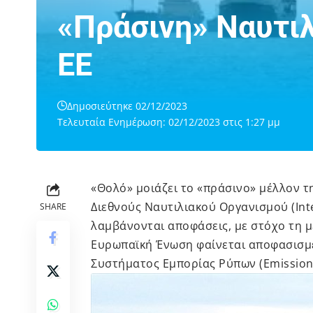
«Πράσινη» Ναυτιλ
ΕΕ
Δημοσιεύτηκε 02/12/2023
Τελευταία Ενημέρωση: 02/12/2023 στις 1:27 μμ
«Θολό» μοιάζει το «πράσινο» μέλλον τ
Διεθνούς Ναυτιλιακού Οργανισμού (Inte
SHARE
λαμβάνονται αποφάσεις, με στόχο τη 
Ευρωπαϊκή Ένωση φαίνεται αποφασισμ
Συστήματος Εμπορίας Ρύπων (Emissions