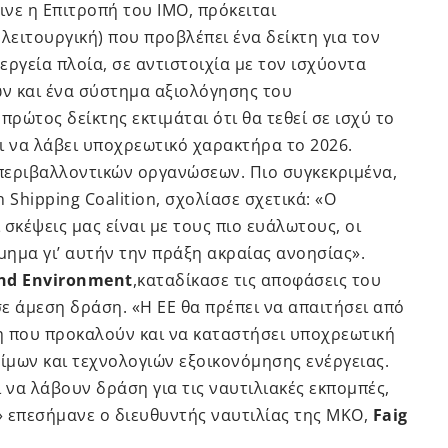
ινε η Επιτροπή του ΙΜΟ, πρόκειται
 λειτουργική) που προβλέπει ένα δείκτη για τον
ργεία πλοία, σε αντιστοιχία με τον ισχύοντα
ων και ένα σύστημα αξιολόγησης του
ώτος δείκτης εκτιμάται ότι θα τεθεί σε ισχύ το
ι να λάβει υποχρεωτικό χαρακτήρα το 2026.
περιβαλλοντικών οργανώσεων. Πιο συγκεκριμένα,
 Shipping Coalition, σχολίασε σχετικά: «Ο
σκέψεις μας είναι με τους πιο ευάλωτους, οι
ημα γι’ αυτήν την πράξη ακραίας ανοησίας».
and Environment
,καταδίκασε τις αποφάσεις του
ε άμεση δράση. «Η ΕΕ θα πρέπει να απαιτήσει από
η που προκαλούν και να καταστήσει υποχρεωτική
ίμων και τεχνολογιών εξοικονόμησης ενέργειας.
 να λάβουν δράση για τις ναυτιλιακές εκπομπές,
» επεσήμανε ο διευθυντής ναυτιλίας της ΜΚΟ,
Faig