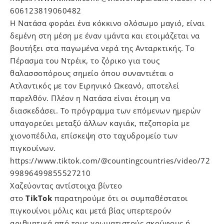
606123819060482
Η Νατάσα φοράει ένα κόκκινο ολόσωμο μαγιό, είναι
δεμένη στη μέση με έναν ιμάντα και ετοιμάζεται να
βουτήξει στα παγωμένα νερά της Ανταρκτικής. Το
Πέρασμα του Ντρέικ, το ζόρικο για τους
θαλασσοπόρους σημείο όπου συναντιέται ο
Ατλαντικός με τον Ειρηνικό Ωκεανό, αποτελεί
παρελθόν. Πλέον η Νατάσα είναι έτοιμη να
διασκεδάσει. Το πρόγραμμα των επόμενων ημερών
υπαγορεύει μεταξύ άλλων καγιάκ, πεζοπορία με
χιονοπέδιλα, επίσκεψη στο ταχυδρομείο των
πιγκουίνων.
https://www.tiktok.com/@countingcountries/video/72
99896499855527210
Χαζεύοντας αντίστοιχα βίντεο
στο
TikTok
παρατηρούμε ότι οι συμπαθέστατοι
πιγκουίνοι μόλις και μετά βίας υπερτερούν
αριθμητικά από τους χρωματιστούς σκούφους ή