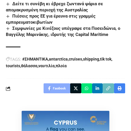
Δείτε τι συνέβη κι έβρεχε ζωντανά ψάρια σε
απομακρυσμένη περιοχή της Αυστραλίας
Πιέσεις προς ΕΕ για έρευνα στις γραμμές
εμπορευματοκιβωτίων
Συμφωνίες με Κινέζους υπέγραψε στα Ποσειδώνια, ο
Βαγγέλης Μαρινάκης, ιδρυτής της Capital Maritime
TAGS:
#ΣΗΜΑΝΤΙΚΑ
antarctica
cruises
shipping
tik tok
tourists
θάλασσα
ναυτιλία
πλοία
Facebook