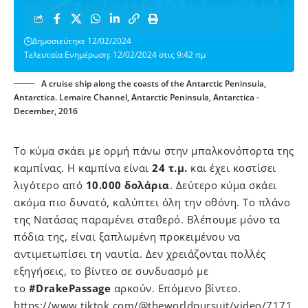
Δημοσιεύτηκε 12/02/2024
Τελευταία Ενημέρωση: 12/02/2024 στις 9:42 πμ
A cruise ship along the coasts of the Antarctic Peninsula,
Antarctica. Lemaire Channel, Antarctic Peninsula, Antarctica -
December, 2016
Το κύμα σκάει με ορμή πάνω στην μπαλκονόπορτα της
καμπίνας. Η καμπίνα είναι
24 τ.μ.
και έχει κοστίσει
λιγότερo από
10.000 δολάρια
. Δεύτερο κύμα σκάει
ακόμα πιο δυνατό, καλύπτει όλη την οθόνη. Το πλάνο
της Νατάσας παραμένει σταθερό. Βλέπουμε μόνο τα
πόδια της, είναι ξαπλωμένη προκειμένου να
αντιμετωπίσει τη ναυτία. Δεν χρειάζονται πολλές
εξηγήσεις, το βίντεο σε συνδυασμό με
το
#DrakePassage
αρκούν. Επόμενο βίντεο.
https://www.tiktok.com/@theworldpursuit/video/7171