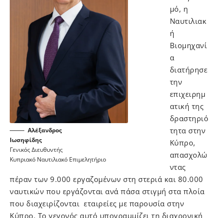
μό, η
Ναυτιλιακ
ή
Βιομηχανί
α
διατήρησε
την
επιχειρημ
ατική της
δραστηριό
τητα στην
Αλέξανδρος
Ιωσηφίδης
Κύπρο,
Γενικός Διευθυντής
απασχολώ
Κυπριακό Ναυτιλιακό Επιμελητήριο
ντας
πέραν των 9.000 εργαζομένων στη στεριά και 80.000
ναυτικών που εργάζονται ανά πάσα στιγμή στα πλοία
που διαχειρίζονται εταιρείες με παρουσία στην
Κύπρο. Το γεγονός αυτό υπογραμμίζει τη διαχρονική