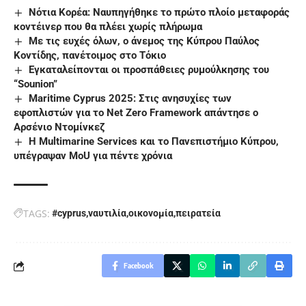
Νότια Κορέα: Ναυπηγήθηκε το πρώτο πλοίο μεταφοράς
κοντέινερ που θα πλέει χωρίς πλήρωμα
Mε τις ευχές όλων, ο άνεμος της Κύπρου Παύλος
Κοντίδης, πανέτοιμος στο Τόκιο
Εγκαταλείπονται οι προσπάθειες ρυμούλκησης του
“Sounion”
Maritime Cyprus 2025: Στις ανησυχίες των
εφοπλιστών για το Net Zero Framework απάντησε ο
Αρσένιο Ντομίνκεζ
H Multimarine Services και το Πανεπιστήμιο Κύπρου,
υπέγραψαν MoU για πέντε χρόνια
TAGS:
#cyprus
ναυτιλία
οικονομία
πειρατεία
Facebook