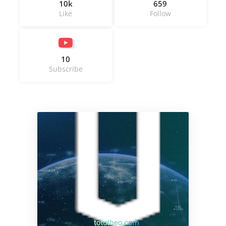
10k
659
Like
Follow
10
Subscribe