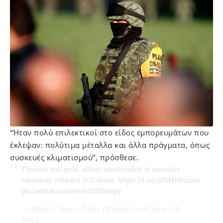
“Ήταν πολύ επιλεκτικοί στο είδος εμπορευμάτων που
έκλεψαν: πολύτιμα μέταλλα και άλλα πράγματα, όπως
συσκευές κλιματισμού”, πρόσθεσε.
Thieves nab gold, silver, electronics in massive
container robbery in Colima.
https://t.co/aDd4Hhzunv
pic.twitter.com/eUm20NeNpy
— Mexico News Daily (@mexicond)
June 13,
2022