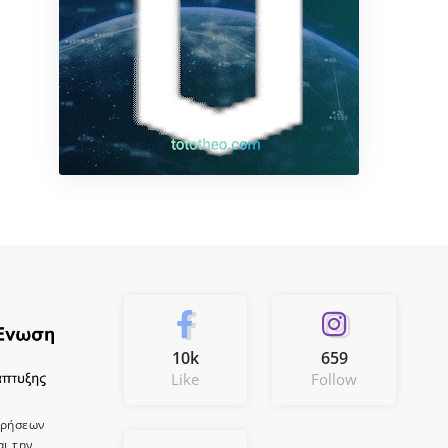
10k
659
Like
Follow
ιρήσεων
αι την