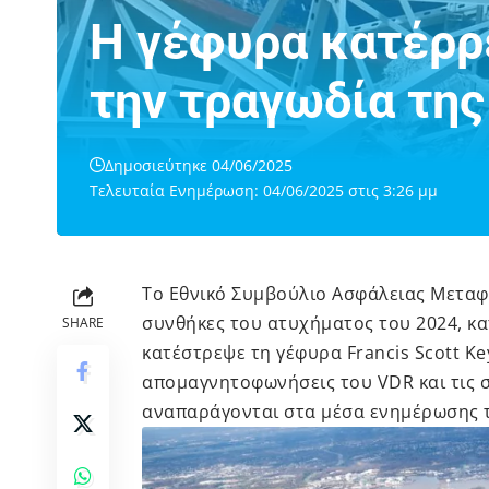
Η γέφυρα κατέρρ
την τραγωδία της
Δημοσιεύτηκε 04/06/2025
Τελευταία Ενημέρωση: 04/06/2025 στις 3:26 μμ
Το Εθνικό Συμβούλιο Ασφάλειας Μεταφο
συνθήκες του
ατυχήματος
του 2024, κα
SHARE
κατέστρεψε τη γέφυρα Francis Scott Ke
απομαγνητοφωνήσεις του VDR και τις σ
αναπαράγονται στα μέσα ενημέρωσης τ