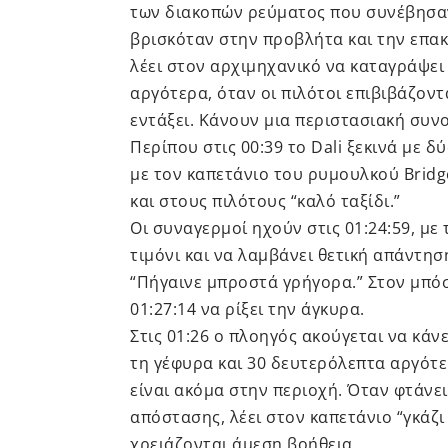
των διακοπών ρεύματος που συνέβησα
βρισκόταν στην προβλήτα και την επα
λέει στον αρχιμηχανικό να καταγράψει
αργότερα, όταν οι πιλότοι επιβιβάζοντ
εντάξει. Κάνουν μια περιστασιακή συ
Περίπου στις 00:39 το Dali ξεκινά με 
με τον καπετάνιο του ρυμουλκού Bridge
και στους πιλότους “καλό ταξίδι.”
Οι συναγερμοί ηχούν στις 01:24:59, με
τιμόνι και να λαμβάνει θετική απάντη
“Πήγαινε μπροστά γρήγορα.” Στον μπόσ
01:27:14 να ρίξει την άγκυρα.
Στις 01:26 ο πλοηγός ακούγεται να κάν
τη γέφυρα και 30 δευτερόλεπτα αργότε
είναι ακόμα στην περιοχή. Όταν φτάνει
απόστασης, λέει στον καπετάνιο “γκάζι
χρειάζονται άμεση βοήθεια.