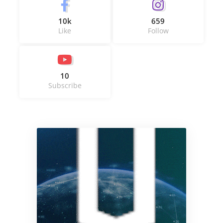
10k
659
Like
Follow
10
Subscribe