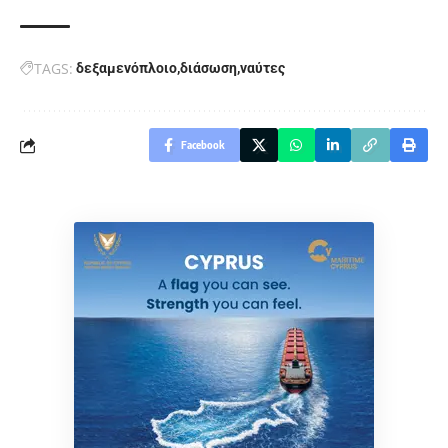
TAGS:
δεξαμενόπλοιο
διάσωση
ναύτες
Facebook