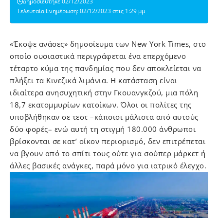
Δημοσιεύτηκε 02/12/2023
Τελευταία Ενημέρωση: 02/12/2023 στις 1:29 μμ
«Έκοψε ανάσες» δημοσίευμα των New York Times, στο
οποίο ουσιαστικά περιγράφεται ένα επερχόμενο
τέταρτο κύμα της πανδημίας που δεν αποκλείεται να
πλήξει τα Κινεζικά λιμάνια. Η κατάσταση είναι
ιδιαίτερα ανησυχητική στην Γκουανγκζού, μια πόλη
18,7 εκατομμυρίων κατοίκων. Όλοι οι πολίτες της
υποβλήθηκαν σε τεστ –κάποιοι μάλιστα από αυτούς
δύο φορές– ενώ αυτή τη στιγμή 180.000 άνθρωποι
βρίσκονται σε κατ’ οίκον περιορισμό, δεν επιτρέπεται
να βγουν από το σπίτι τους ούτε για σούπερ μάρκετ ή
άλλες βασικές ανάγκες, παρά μόνο για ιατρικό έλεγχο.