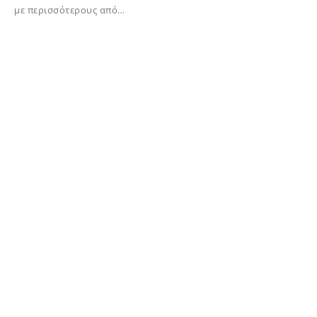
με περισσότερους από…
02/12/2023