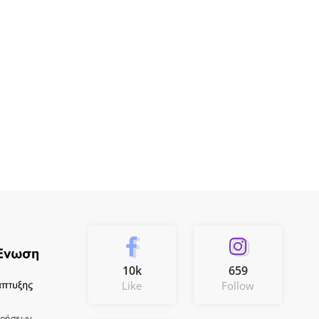
10k
659
Like
Follow
ιρήσεων