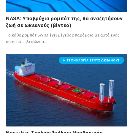
NASA: Υποβρύχια ρομπότ της, θα αναζητήσουν
ζωή σε ωκεανούς (βίντεο)
Το κάθε ρομπότ SWIM έχει μέγεθος παρόμοιο με αυτό ενός
κινητού τηλεφώνου…
02/12/2024
Η ΤΕΧΝΟΛΟΓΙΑ ΣΤΟΥΣ ΩΚΕΑΝΟΥΣ
Nαυτιλία: Τankers/bulkers Νορβηγικής