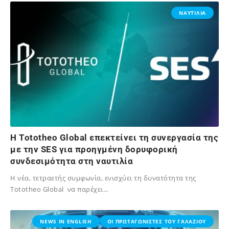
ΝΑΥΤΙΛΙΑ
Η Tototheo Global επεκτείνει τη συνεργασία της
με την SES για προηγμένη δορυφορική
συνδεσιμότητα στη ναυτιλία
Η νέα, τετραετής συμφωνία, ενισχύει τη δυνατότητα της
Tototheo Global να παρέχει…
14/07/2025
NEWS IN ENGLISH
ΟΙ ΠΡΩΤΑΓΩΝΙΣΤΕΣ ΤΟΥ ΓΑΛΑΖΙΟΥ