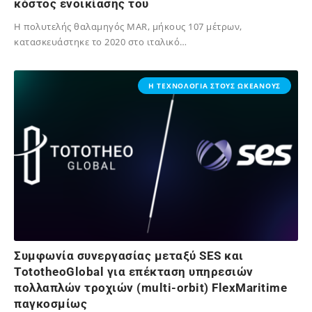
κόστος ενοικίασης του
Η πολυτελής θαλαμηγός MAR, μήκους 107 μέτρων,
κατασκευάστηκε το 2020 στο ιταλικό…
18/07/2026
Η ΤΕΧΝΟΛΟΓΙΑ ΣΤΟΥΣ ΩΚΕΑΝΟΥΣ
Συμφωνία συνεργασίας μεταξύ SES και
TototheoGlobal για επέκταση υπηρεσιών
πολλαπλών τροχιών (multi-orbit) FlexMaritime
παγκοσμίως