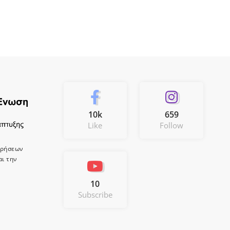
10k
659
Like
Follow
ιρήσεων
αι την
10
Subscribe