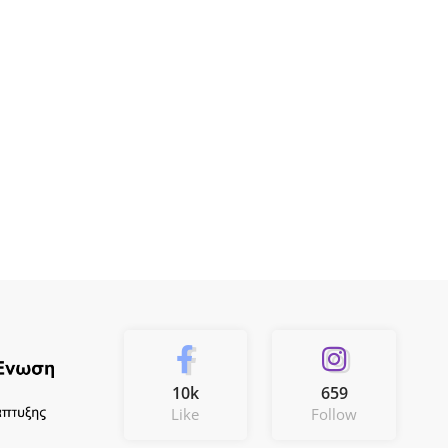
10k
659
Like
Follow