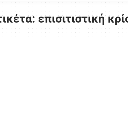
τικέτα:
επισιτιστική κρί