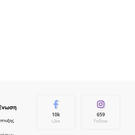
10k
659
Like
Follow
ιρήσεων