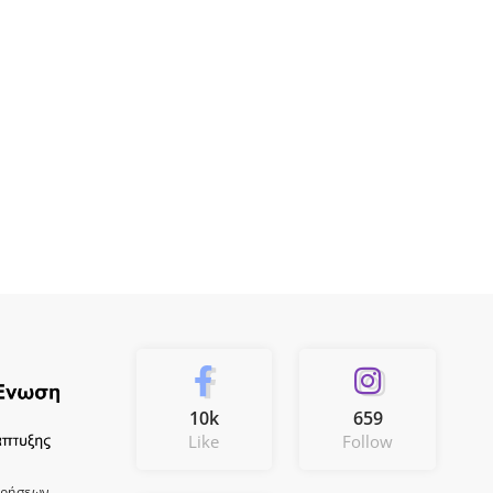
10k
659
Like
Follow
ιρήσεων