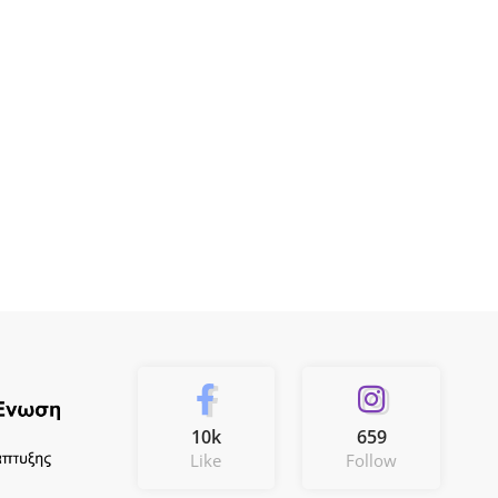
10k
659
Like
Follow