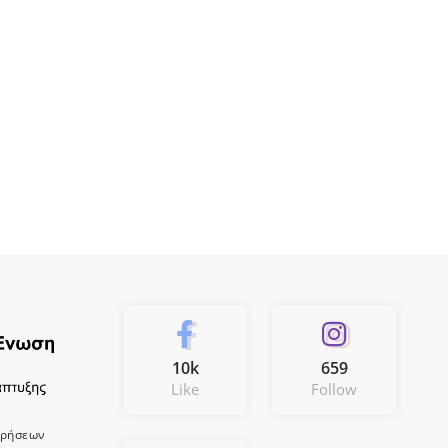
10k
659
Like
Follow
ιρήσεων