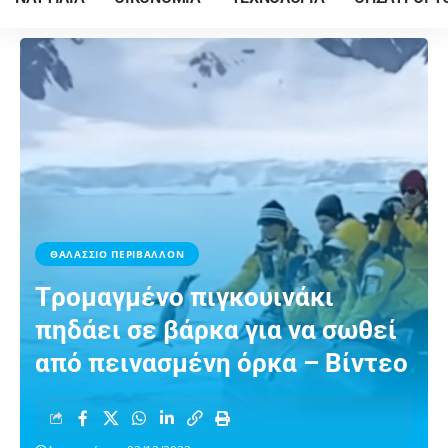
ΘΑΛΑΣΣΙΟ ΠΕΡΙΒΑΛΛΟΝ
Tρομαγμένο πιγκουινάκι
πηδάει σε βάρκα για να σωθεί
από πεινασμένη όρκα – Βίντεο