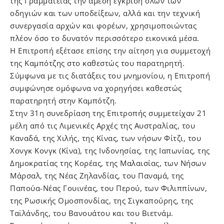
της Γραμματείας την άμεση έγκριση όλων των
οδηγιών και των υποδείξεων, αλλά και την τεχνική
συνεργασία αρχών και φορέων, χρησιμοποιώντας
πλέον όσο το δυνατόν περισσότερο εικονικά μέσα.
Η Επιτροπή εξέτασε επίσης την αίτηση για συμμετοχή
της Καμπότζης στο καθεστώς του παρατηρητή.
Σύμφωνα με τις διατάξεις του μνημονίου, η Επιτροπή
συμφώνησε ομόφωνα να χορηγήσει καθεστώς
παρατηρητή στην Καμπότζη.
Στην 31η συνεδρίαση της Επιτροπής συμμετείχαν 21
μέλη από τις Λιμενικές Αρχές της Αυστραλίας, του
Καναδά, της Χιλής, της Κίνας, των νήσων Φίτζι, του
Χονγκ Κονγκ (Κίνα), της Ινδονησίας, της Ιαπωνίας, της
Δημοκρατίας της Κορέας, της Μαλαισίας, των Νήσων
Μάρσαλ, της Νέας Ζηλανδίας, του Παναμά, της
Παπούα-Νέας Γουινέας, του Περού, των Φιλιππίνων,
της Ρωσικής Ομοσπονδίας, της Σιγκαπούρης, της
Ταϊλάνδης, του Βανουάτου και του Βιετνάμ.