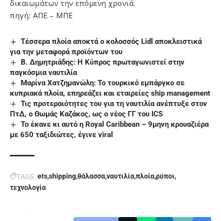
δικαιωμάτων την επόμενη χρονιά.
πηγή: ΑΠΕ – ΜΠΕ
Tέσσερα πλοία αποκτά ο κολοσσός Lidl αποκλειστικά
για την μεταφορά προϊόντων του
Β. Δημητριάδης: Η Κύπρος πρωταγωνιστεί στην
παγκόσμια ναυτιλία
Μαρίνα Χατζημανώλη: Το τουρκικό εμπάργκο σε
κυπριακά πλοία, επηρεάζει και εταιρείες ship management
Τις προτεραιότητες του για τη ναυτιλία ανέπτυξε στον
ΠτΔ, ο Θωμάς Καζάκος, ως ο νέος ΓΓ του ΙCS
Το έκανε κι αυτό η Royal Caribbean – 9μηνη κρουαζιέρα
με 650 ταξιδιώτες, έγινε viral
TAGS:
ets
shipping
θάλασσα
ναυτιλία
πλοία
ρύποι
τεχνολογία