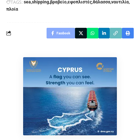
TAGS:
sea
shipping
βραβείο
εφοπλιστές
θάλασσα
ναυτιλία
πλοία
Facebook