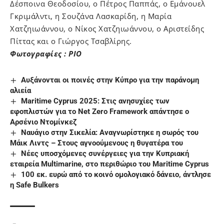
Δέσποινα Θεοδοσίου, ο Πέτρος Παππάς, ο Εμάνουελ
Γκριμάλντι, η Σουζάνα Λασκαρίδη, η Μαρία
Χατζηιωάννου, ο Νίκος Χατζηιωάννου, ο Αριστείδης
Πίττας και ο Γιώργος Τσαβλίρης.
Φωτογραφίες : PIO
Aυξάνονται οι ποινές στην Κύπρο για την παράνομη
αλιεία
Maritime Cyprus 2025: Στις ανησυχίες των
εφοπλιστών για το Net Zero Framework απάντησε ο
Αρσένιο Ντομίνκεζ
Ναυάγιο στην Σικελία: Αναγνωρίστηκε η σωρός του
Μάικ Λιντς – Στους αγνοούμενους η θυγατέρα του
Νέες υποσχόμενες συνέργειες για την Κυπριακή
εταιρεία Multimarine, στο περιθώριο του Maritime Cyprus
100 εκ. ευρώ από το κοινό ομολογιακό δάνειο, άντλησε
η Safe Bulkers