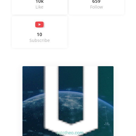
10k
659
Like
Follow
10
Subscribe