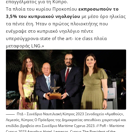
επαγγέλματος για τη Κύπρο.
Τα πλοία του κυρίου Προκοπίου
εκπροσωπούν το
3,5% του κυπριακού νηολογίου
με μέσο όρο ηλικίας
τα πέντε έτη. Ήταν ο πρώτος πλοιοκτήτης που
ενέγραψε στο κυπριακό νηολόγιο πέντε
υπερσύγχρονα-state of the art- ice class πλοία
μεταφοράς LNG.»
ΠτΔ – Συνέδριο Ναυτιλιακή Κύπρος 2023 Ξενοδοχείο «Αμαθούς»,
Λεμεσός, Κύπρος Ο Πρόεδρος της Δημοκρατίας απευθύνει χαιρετισμό και
επιδίδει βραβείο στο Συνέδριο Maritime Cyprus 2023. // PoR – Maritime
Cyprus 2023 Amathus Hotel, Lemesos, Cyprus The President of the