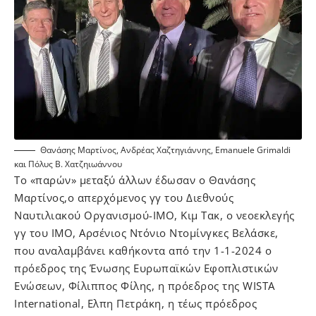
Θανάσης Μαρτίνος, Ανδρέας Χαζτηγιάννης, Emanuele Grimaldi
και Πόλυς Β. Χατζηιωάννου
Το «παρών» μεταξύ άλλων έδωσαν ο Θανάσης
Μαρτίνος,ο απερχόμενος γγ του Διεθνούς
Ναυτιλιακού Οργανισμού-ΙΜΟ, Κιμ Τακ, ο νεοεκλεγής
γγ του ΙΜΟ, Αρσένιος Ντόνιο Ντομίνγκες Βελάσκε,
που αναλαμβάνει καθήκοντα από την 1-1-2024 ο
πρόεδρος της Ένωσης Ευρωπαϊκών Εφοπλιστικών
Ενώσεων, Φίλιππος Φίλης, η πρόεδρος της WISTA
International, Ελπη Πετράκη, η τέως πρόεδρος