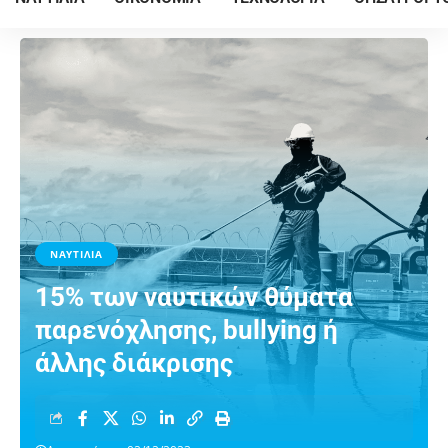
ΝΑΥΤΙΛΙΑ
15% των ναυτικών θύματα
παρενόχλησης, bullying ή
άλλης διάκρισης