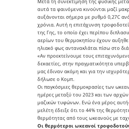
Μετά τη συνεκτίμηση της φυσικής μεταβ
αυτά τα φαινόμενα κινούνται μαζί μα
αυξάνονται σήμερα με ρυθμό 0,27C ανά 
χρόνια. Αυτή η επιτάχυνση τροφοδοτεί
της Γης, το οποίο έχει περίπου διπλασ
αερίων του θερμοκηπίου έχουν αυξηθεί
ηλιακό φως αντανακλάται πίσω στο διά
«Αν προεκτείνουμε τους επιταχυνόμεν
δεκαετίες, στην πραγματικότητα υπερβ
μας έδιναν ακόμη και για την ισχυρότ
δήλωσε ο Κομπ.
Οι παγκόσμιες θερμοκρασίες των ωκεα
ημέρες μεταξύ του 2023 και των αρχών
μαζικών τυφώνων. Ενώ ένα μέρος αυτής
μελέτη έδειξε ότι το 44% της θερμότ
θερμότητας από τους ωκεανούς με ταχ
Οι θερμότεροι ωκεανοί τροφοδοτούν