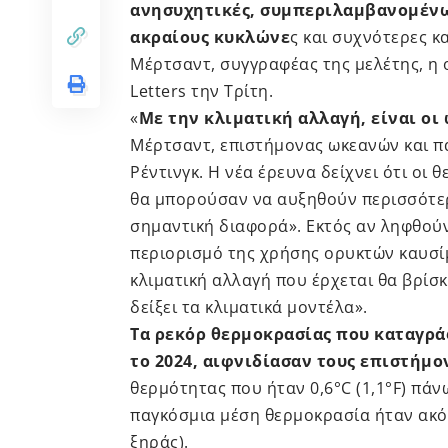
ανησυχητικές, συμπεριλαμβανομένω
ακραίους κυκλώνε
ς και συχνότερες κ
Μέρτσαντ, συγγραφέας της μελέτης, η 
Letters την Τρίτη.
«
Με την κλιματική αλλαγή, είναι οι
Μέρτσαντ, επιστήμονας ωκεανών και π
Ρέντινγκ. Η νέα έρευνα δείχνει ότι οι
θα μπορούσαν να αυξηθούν περισσότερ
σημαντική διαφορά». Εκτός αν ληφθούν
περιορισμό της χρήσης ορυκτών καυσί
κλιματική αλλαγή που έρχεται θα βρίσ
δείξει τα κλιματικά μοντέλα».
Τα ρεκόρ θερμοκρασίας που καταγρά
το 2024, αιφνιδίασαν τους επιστήμο
θερμότητας που ήταν 0,6°C (1,1°F) πάν
παγκόσμια μέση θερμοκρασία ήταν ακ
ξηράς).