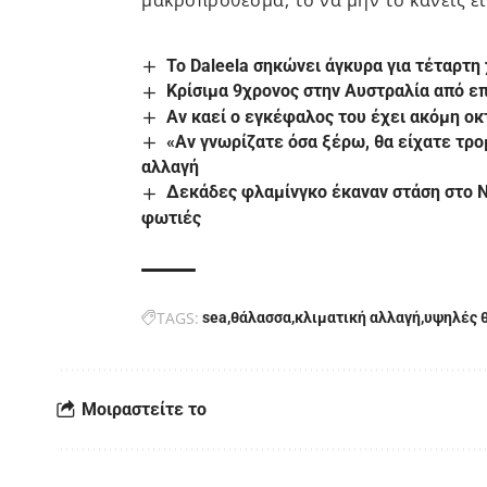
μακροπρόθεσμα, το να μην το κάνεις εί
Το Daleela σηκώνει άγκυρα για τέταρτη
Κρίσιμα 9χρονος στην Αυστραλία από ε
Aν καεί ο εγκέφαλος του έχει ακόμη ο
«Αν γνωρίζατε όσα ξέρω, θα είχατε τρο
αλλαγή
Δεκάδες φλαμίνγκο έκαναν στάση στο Ν
φωτιές
TAGS:
sea
θάλασσα
κλιματική αλλαγή
υψηλές 
Μοιραστείτε το