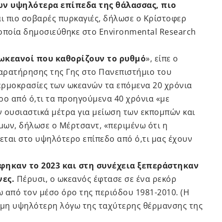
ν υψηλότερα επίπεδα της θάλασσας, πιο
αι πιο σοβαρές πυρκαγιές, δήλωσε ο Κρίστοφερ
οποία δημοσιεύθηκε στο Environmental Research
 ωκεανοί που καθορίζουν το ρυθμό
», είπε ο
αρατήρησης της Γης στο Πανεπιστήμιο του
 θερμοκρασίες των ωκεανών τα επόμενα 20 χρόνια
ο από ό,τι τα προηγούμενα 40 χρόνια «με
 ουσιαστικά μέτρα για μείωση των εκπομπών και
μων, δήλωσε ο Μέρτσαντ, «περιμένω ότι η
κεται στο υψηλότερο επίπεδο από ό,τι μας έχουν
φηκαν το 2023 και στη συνέχεια ξεπεράστηκαν
νες.
Πέρυσι, ο ωκεανός έφτασε σε ένα ρεκόρ
ω από τον μέσο όρο της περιόδου 1981-2010. (Η
όμη υψηλότερη λόγω της ταχύτερης θέρμανσης της