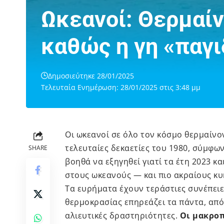
Ωκεανοί: Θερμαίν
καθώς η γη «παγι
Δημοσιεύτηκε 28/01/2025
Τελευταία Ενημέρωση: 28/01/2025 στις 3:48 μμ
Οι ωκεανοί σε όλο τον κόσμο θερμαίνον
τελευταίες δεκαετίες του 1980, σύμφω
SHARE
βοηθά να εξηγηθεί γιατί τα έτη 2023 κα
στους ωκεανούς
— και πιο ακραίους κυ
Τα ευρήματα έχουν τεράστιες συνέπειε
θερμοκρασίας επηρεάζει τα πάντα, από
αλιευτικές δραστηριότητες.
Οι μακροπ