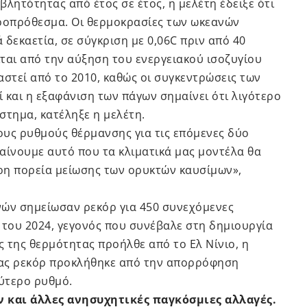
λητότητας από έτος σε έτος, η μελέτη έδειξε ότι
κροπρόθεσμα. Οι θερμοκρασίες των ωκεανών
δεκαετία, σε σύγκριση με 0,06C πριν από 40
ται από την αύξηση του ενεργειακού ισοζυγίου
ιαστεί από το 2010, καθώς οι συγκεντρώσεις των
 και η εξαφάνιση των πάγων σημαίνει ότι λιγότερο
στημα, κατέληξε η μελέτη.
ους ρυθμούς θέρμανσης για τις επόμενες δύο
αίνουμε αυτό που τα κλιματικά μας μοντέλα θα
ερη πορεία μείωσης των ορυκτών καυσίμων»,
νών σημείωσαν ρεκόρ για 450 συνεχόμενες
 του 2024, γεγονός που συνέβαλε στη δημιουργία
 της θερμότητας προήλθε από το Ελ Νίνιο, η
ητας ρεκόρ προκλήθηκε από την απορρόφηση
ύτερο ρυθμό.
 και άλλες ανησυχητικές παγκόσμιες αλλαγές.