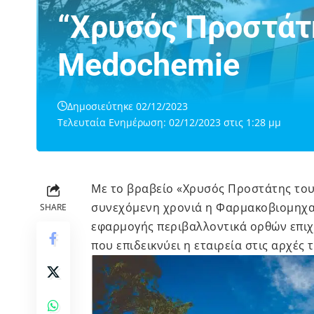
“Χρυσός Προστάτ
Medochemie
Δημοσιεύτηκε 02/12/2023
Τελευταία Ενημέρωση: 02/12/2023 στις 1:28 μμ
Με το βραβείο «Χρυσός Προστάτης του 
συνεχόμενη χρονιά η Φαρμακοβιομηχα
SHARE
εφαρμογής περιβαλλοντικά ορθών επιχ
που επιδεικνύει η εταιρεία στις αρχές