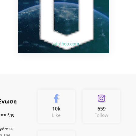
10k
659
Like
Follow
ιρήσεων
αι την