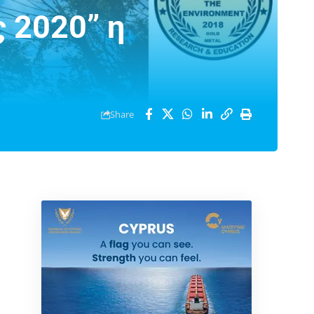
 2020” η
Share