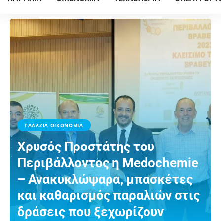
ΓΑΛΑΖΙΑ ΟΙΚΟΝΟΜΙΑ
Χρυσός Προστάτης του
Περιβάλλοντος η Medochemie
– Ανακυκλώψαρα, μπασκέτες
και καθαρισμός παραλιών στις
δράσεις που ξεχωρίζουν