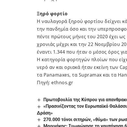
Ξηρό φορτίο
Η ναυλαγορά ξηρού φορτίου δείχνει κά
την πανδημία όσο και την υπερπροσφο
πέντε πρώτους μήνες του 2020 έχει ως
χρονιάς μέχρι και την 22 Νοεμβρίου 20
έναντι 1.344 που ήταν ο μέσος όρος για
Η κατηγορία φορτηγών πλοίων που είχε
νερό αν και οριακά ήταν εκείνη των C
τα Panamaxes, τα Supramax και τα Han
Πηγή: ethnos.gr
Πρωτοβουλία της Κύπρου για απανθρακο
«Πρασινίζοντας τον Ευρωπαϊκό Θαλάσσιο
Δράση»
270.000 τόνοι σιτηρών, «θύμα» των ρω
Μαρινάκης: Συμφώνησε τη ναυπήγηση 6 c