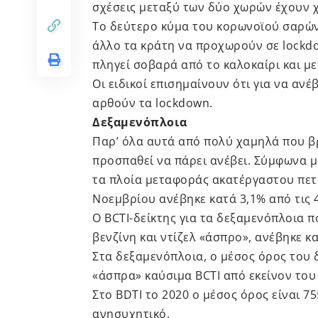
σχέσεις μεταξύ των δύο χωρών έχουν 
Το δεύτερο κύμα του κορωνοϊού σαρών
άλλο τα κράτη να προχωρούν σε lockd
πληγεί σοβαρά από το καλοκαίρι και μ
Οι ειδικοί επισημαίνουν ότι για να αν
αρθούν τα lockdown.
Δεξαμενόπλοια
Παρ’ όλα αυτά από πολύ χαμηλά που 
προσπαθεί να πάρει ανέβει. Σύμφωνα με 
τα πλοία μεταφοράς ακατέργαστου πετρ
Νοεμβρίου ανέβηκε κατά 3,1% από τις 4
Ο BCTI-δείκτης για τα δεξαμενόπλοια 
βενζίνη και ντίζελ «άσπρο», ανέβηκε κα
Στα δεξαμενόπλοια, ο μέσος όρος του 
«άσπρα» καύσιμα BCTI από εκείνον του 2
Στο BDTI το 2020 ο μέσος όρος είναι 7
ανησυχητικό.