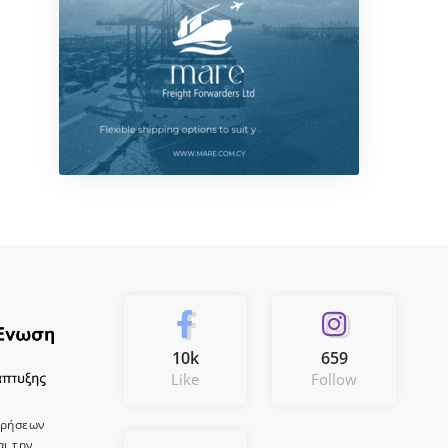
10k
659
Like
Follow
ιρήσεων
αι την