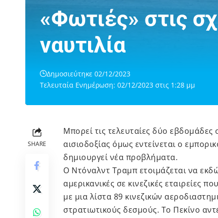
«Φωτιές» στις σχ
ναυτιλία
Δημοσιεύτηκε 02/12/2023
Τελευταία Ενημέρωση: 02/12/2023 στις 1:28 μμ
Μπορεί τις τελευταίες δύο εβδομάδες 
αισιοδοξίας όμως εντείνεται ο εμπορικ
SHARE
δημιουργεί νέα προβλήματα.
Ο Ντόναλντ Τραμπ ετοιμάζεται να εκδ
αμερικανικές σε κινεζικές εταιρείες πο
με μια λίστα 89 κινεζικών αεροδιαστημ
στρατιωτικούς δεσμούς. Το Πεκίνο αντέ