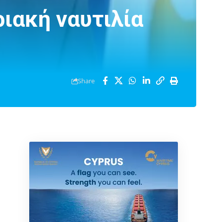
ριακή ναυτιλία
Share