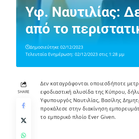
Υφ. Ναυτιλίας: Δ
από το περιστατι
Δημοσιεύτηκε 02/12/2023
Τελευταία Ενημέρωση: 02/12/2023 στις 1:28 μμ
Δεν καταγράφονται οποιεσδήποτε μετρή
εφοδιαστική αλυσίδα της Κύπρου, δήλ
SHARE
Υφυπουργός Ναυτιλίας, Βασίλης Δημητ
προκάλεσε στην διακίνηση εμπορευμάτ
το εμπορικό πλοίο Ever Given.