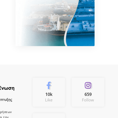
10k
659
Like
Follow
ιρήσεων
αι την