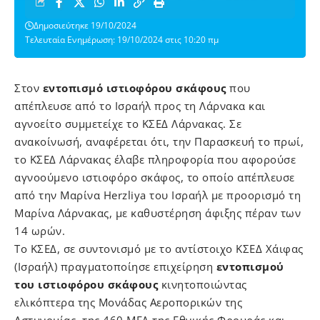
Δημοσιεύτηκε 19/10/2024
Τελευταία Ενημέρωση: 19/10/2024 στις 10:20 πμ
Στον
εντοπισμό ιστιοφόρου σκάφους
που
απέπλευσε από το Ισραήλ προς τη Λάρνακα και
αγνοείτο συμμετείχε το ΚΣΕΔ Λάρνακας. Σε
ανακοίνωσή, αναφέρεται ότι, την Παρασκευή το πρωί,
το
ΚΣΕΔ
Λάρνακας έλαβε πληροφορία που αφορούσε
αγνοούμενο ιστιοφόρο σκάφος, το οποίο απέπλευσε
από την Μαρίνα Herzliya του Ισραήλ με προορισμό τη
Μαρίνα Λάρνακας, με καθυστέρηση άφιξης πέραν των
14 ωρών.
Το ΚΣΕΔ, σε συντονισμό με το αντίστοιχο ΚΣΕΔ Χάιφας
(Ισραήλ) πραγματοποίησε επιχείρηση
εντοπισμού
του ιστιοφόρου σκάφους
κινητοποιώντας
ελικόπτερα της Μονάδας Αεροπορικών της