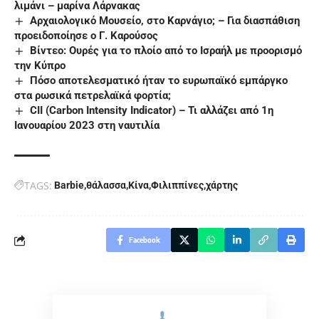
λιμάνι – μαρίνα Λάρνακας
Αρχαιολογικό Μουσείο, στο Καρνάγιο; – Για διασπάθιση
προειδοποίησε ο Γ. Καρούσος
Βίντεο: Ουρές για το πλοίο από το Ισραήλ με προορισμό
την Κύπρο
Πόσο αποτελεσματικό ήταν το ευρωπαϊκό εμπάργκο
στα ρωσικά πετρελαϊκά φορτία;
CII (Carbon Intensity Indicator) – Τι αλλάζει από 1η
Ιανουαρίου 2023 στη ναυτιλία
TAGS:
Barbie
θάλασσα
Κίνα
Φιλιππίνες
χάρτης
Facebook