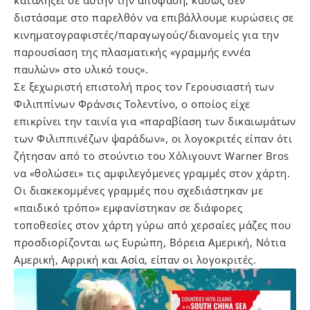
καταλήξει σε αυτήν την απόφαση, καθώς δεν
διστάσαμε στο παρελθόν να επιβάλλουμε κυρώσεις σε
κινηματογραφιστές/παραγωγούς/διανομείς για την
παρουσίαση της πλασματικής «γραμμής εννέα
παυλών» στο υλικό τους».
Σε ξεχωριστή επιστολή προς τον Γερουσιαστή των
Φιλιππίνων Φράνσις Τολεντίνο, ο οποίος είχε
επικρίνει την ταινία για «παραβίαση των δικαιωμάτων
των Φιλιππινέζων ψαράδων», οι λογοκριτές είπαν ότι
ζήτησαν από το στούντιο του Χόλιγουντ Warner Bros
να «θολώσει» τις αμφιλεγόμενες γραμμές στον χάρτη.
Οι διακεκομμένες γραμμές που σχεδιάστηκαν με
«παιδικό τρόπο» εμφανίστηκαν σε διάφορες
τοποθεσίες στον χάρτη γύρω από χερσαίες μάζες που
προσδιορίζονται ως Ευρώπη, Βόρεια Αμερική, Νότια
Αμερική, Αφρική και Ασία, είπαν οι λογοκριτές.