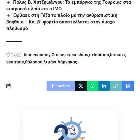
Πόλυς Β. Χατζηωάννου: Το εμπάργκο της Τουρκίας στα
κυπριακά πλοία και ο ΙΜΟ
Έφθασε στη Γάζα το πλοίο με την ανθρωπιστική
βοήθεια – Και β΄ φορτίο αποστέλλεται στον άμαχο
πληθυσμό
TAGS:
blueeconomy
Cruise
cruiseships
exhibition
larnaca
seatrade
θάλασσα
λιμάνι Λάρνακας
Facebook