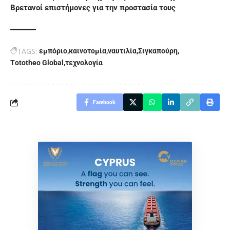
Βρετανοί επιστήμονες για την προστασία τους
TAGS:
εμπόριο
καινοτομία
ναυτιλία
Σιγκαπούρη
Τototheo Global
τεχνολογία
Facebook