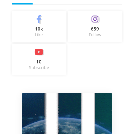
10k
659
Like
Follow
10
Subscribe