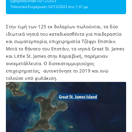
Δημοσιεύτηκε 02/12/2023
Τελευταία Ενημέρωση: 02/12/2023 στις 1:31 μμ
Στην τιμή των 125 εκ δολαρίων πωλούνται, τα δύο
ιδιωτικά νησιά του καταδικασθέντα για παιδεραστία
και σωματεμπορία, επιχειρηματία Τζέφρι Επστάιν.
Μετά το θάνατο του Επστάιν, τα νησιά Great St. James
και Little St. James στην Καραϊβική, παρέμεναν
ανεκμετάλλευτα. Ο δισεκατομμυριούχος
επιχειρηματίας, αυτοκτόνησε το 2019 και ενώ
τελούσε υπό φυλάκιση.