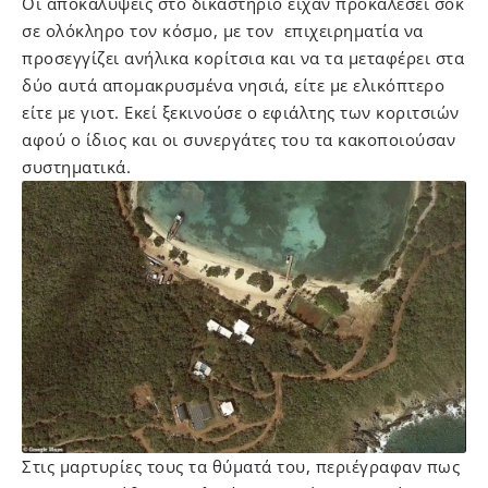
Οι αποκαλύψεις στο δικαστήριο είχαν προκαλέσει σοκ
σε ολόκληρο τον κόσμο, με τον επιχειρηματία να
προσεγγίζει ανήλικα κορίτσια και να τα μεταφέρει στα
δύο αυτά απομακρυσμένα νησιά, είτε με ελικόπτερο
είτε με γιοτ. Εκεί ξεκινούσε ο εφιάλτης των κοριτσιών
αφού ο ίδιος και οι συνεργάτες του τα κακοποιούσαν
συστηματικά.
Στις μαρτυρίες τους τα θύματά του, περιέγραφαν πως