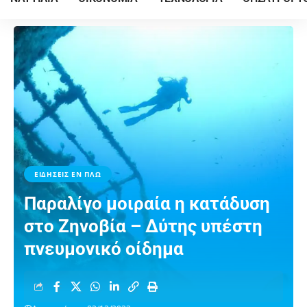
ΕΙΔΗΣΕΙΣ ΕΝ ΠΛΩ
Παραλίγο μοιραία η κατάδυση
στο Ζηνοβία – Δύτης υπέστη
πνευμονικό οίδημα