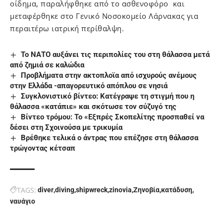
οίδημα, παραλήφθηκε από το ασθενοφόρο και
μεταφέρθηκε στο Γενικό Νοσοκομείο Λάρνακας για
περαιτέρω ιατρική περίθαλψη.
Το ΝΑΤΟ αυξάνει τις περιπολίες του στη θάλασσα μετά
από ζημιά σε καλώδια
Προβλήματα στην ακτοπλοϊα από ισχυρούς ανέμους
στην Ελλάδα -απαγορευτικό απόπλου σε νησιά
Συγκλονιστικό βίντεο: Κατέγραψε τη στιγμή που η
θάλασσα «κατάπιε» και σκότωσε τον σύζυγό της
Βίντεο τρόμου: To «Εξπρές Σκοπελίτης προσπαθεί να
δέσει στη Σχοινούσα με τρικυμία
Βρέθηκε τελικά ο άντρας που επέζησε στη θάλασσα
τρώγοντας κέτσαπ
TAGS:
diver
diving
shipwreck
zinovia
Ζηνοβία
κατάδυση
ναυάγιο