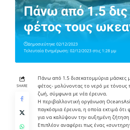
Πάνω από 1.5 δις
φέτος τους ωκεα
Δημοσιεύτηκε 02/12/2023
Τελευταία Ενημέρωση: 02/12/2023 στις 1:28 μμ
Πάνω από 1.5 δισεκατομμύρια μάσκες 
φέτος- μολύνοντας το νερό με τόνους 
SHARE
ζωή, σύμφωνα με νέα έρευνα.
Η περιβαλλοντική οργάνωση OceansAsia,
παγκόσμια έρευνα, η οποία εκτιμά ότι
για να καλύψουν την αυξημένη ζήτησ
Επιπλέον αναφέρει πως ένας «συντηρητ