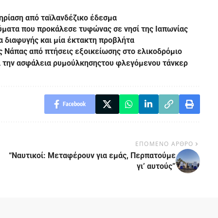
τηρίαση από ταϊλανδέζικο έδεσμα
ύματα που προκάλεσε τυφώνας σε νησί της Ιαπωνίας
α διαφυγής και μία έκτακτη προβλήτα
ς Νάπας από πτήσεις εξοικείωσης στο ελικοδρόμιο
ι την ασφάλεια ρυμούλκησηςτου φλεγόμενου τάνκερ
Facebook
ΕΠΟΜΕΝΟ ΑΡΘΡΟ
“Ναυτικοί: Μεταφέρουν για εμάς, Περπατούμε
γι’ αυτούς”