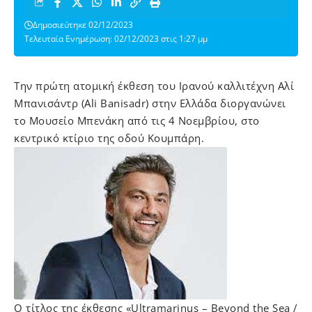
Δημοσιεύτηκε 02/12/2023
Τελευταία Ενημέρωση: 02/12/2023 στις 1:27 μμ
Την πρώτη ατομική έκθεση του Ιρανού καλλιτέχνη Αλί
Μπανισάντρ (Ali Banisadr) στην Ελλάδα διοργανώνει
το Μουσείο Μπενάκη από τις 4 Νοεμβρίου, στο
κεντρικό κτίριο της οδού Κουμπάρη.
Ο τίτλος της έκθεσης «Ultramarinus – Beyond the Sea /