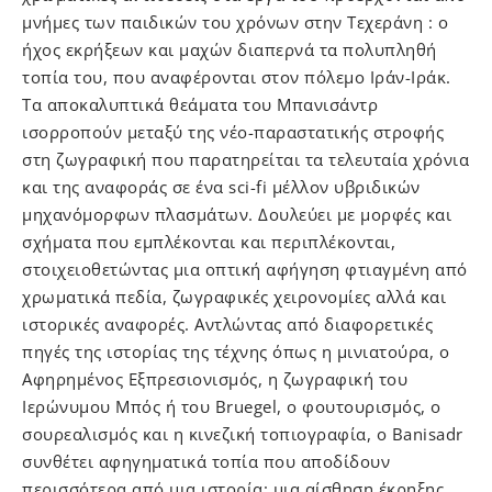
μνήμες των παιδικών του χρόνων στην Τεχεράνη : ο
ήχος εκρήξεων και μαχών διαπερνά τα πολυπληθή
τοπία του, που αναφέρονται στον πόλεμο Ιράν-Ιράκ.
Τα αποκαλυπτικά θεάματα του Μπανισάντρ
ισορροπούν μεταξύ της νέο-παραστατικής στροφής
στη ζωγραφική που παρατηρείται τα τελευταία χρόνια
και της αναφοράς σε ένα sci-fi μέλλον υβριδικών
μηχανόμορφων πλασμάτων. Δουλεύει με μορφές και
σχήματα που εμπλέκονται και περιπλέκονται,
στοιχειοθετώντας μια οπτική αφήγηση φτιαγμένη από
χρωματικά πεδία, ζωγραφικές χειρονομίες αλλά και
ιστορικές αναφορές. Αντλώντας από διαφορετικές
πηγές της ιστορίας της τέχνης όπως η μινιατούρα, ο
Αφηρημένος Εξπρεσιονισμός, η ζωγραφική του
Ιερώνυμου Μπός ή του Bruegel, ο φουτουρισμός, ο
σουρεαλισμός και η κινεζική τοπιογραφία, o Banisadr
συνθέτει αφηγηματικά τοπία που αποδίδουν
περισσότερα από μια ιστορία: μια αίσθηση έκρηξης,