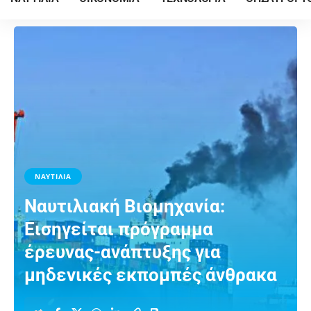
ΝΑΥΤΙΛΙΑ
Ναυτιλιακή Βιομηχανία:
Εισηγείται πρόγραμμα
έρευνας-ανάπτυξης για
μηδενικές εκπομπές άνθρακα