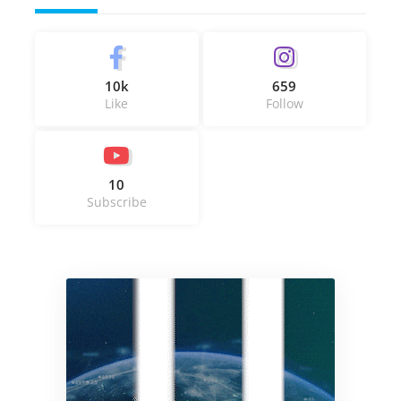
10k
659
Like
Follow
10
Subscribe