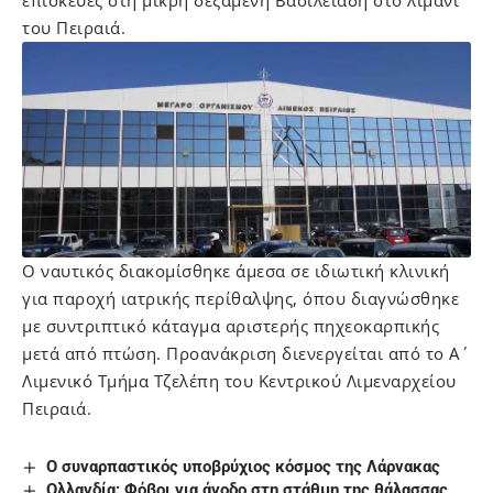
επισκευές στη μικρή δεξαμενή Βασιλειάδη στο λιμάνι
του Πειραιά.
Ο ναυτικός διακομίσθηκε άμεσα σε ιδιωτική κλινική
για παροχή ιατρικής περίθαλψης, όπου διαγνώσθηκε
με συντριπτικό κάταγμα αριστερής πηχεοκαρπικής
μετά από πτώση. Προανάκριση διενεργείται από το Α΄
Λιμενικό Τμήμα Τζελέπη του Κεντρικού Λιμεναρχείου
Πειραιά.
Ο συναρπαστικός υποβρύχιος κόσμος της Λάρνακας
Ολλανδία: Φόβοι για άνοδο στη στάθμη της θάλασσας