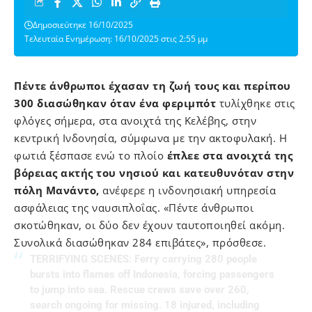
Δημοσιεύτηκε 16/10/2025
Τελευταία Ενημέρωση: 16/10/2025 στις 2:55 μμ
Πέντε άνθρωποι έχασαν τη ζωή τους και περίπου
300 διασώθηκαν όταν ένα φεριμπότ
τυλίχθηκε στις
φλόγες σήμερα, στα ανοιχτά της Κελέβης, στην
κεντρική Ινδονησία, σύμφωνα με την ακτοφυλακή. Η
φωτιά ξέσπασε ενώ το πλοίο
έπλεε στα ανοιχτά της
βόρειας ακτής του νησιού και κατευθυνόταν στην
πόλη Μανάντο,
ανέφερε η ινδονησιακή υπηρεσία
ασφάλειας της ναυσιπλοΐας. «Πέντε άνθρωποι
σκοτώθηκαν, οι δύο δεν έχουν ταυτοποιηθεί ακόμη.
Συνολικά διασώθηκαν 284 επιβάτες», πρόσθεσε.
TERRIFYING SCENES: Ferry carrying 280 people
bursts into flames off Indonesia, forcing passengers
to jump into sea. Rescue crews save over 260,
search ongoing for missing. 18 injured, including