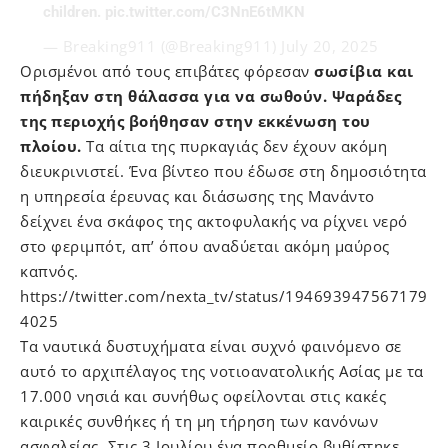
children.
pic.twitter.com/C3NnE6tMKN
— Breaking911 (@Breaking911)
July 20, 2025
Ορισμένοι από τους επιβάτες φόρεσαν
σωσίβια και
πήδηξαν στη θάλασσα για να σωθούν. Ψαράδες
της περιοχής βοήθησαν στην εκκένωση του
πλοίου.
Τα αίτια της πυρκαγιάς δεν έχουν ακόμη
διευκρινιστεί. Ένα βίντεο που έδωσε στη δημοσιότητα
η υπηρεσία έρευνας και διάσωσης της Μανάντο
δείχνει ένα σκάφος της ακτοφυλακής να ρίχνει νερό
στο φεριμπότ, απ’ όπου αναδύεται ακόμη μαύρος
καπνός.
https://twitter.com/nexta_tv/status/194693947567179
4025
Tα ναυτικά δυστυχήματα είναι συχνό φαινόμενο σε
αυτό το αρχιπέλαγος της νοτιοανατολικής Ασίας με τα
17.000 νησιά και συνήθως οφείλονται στις κακές
καιρικές συνθήκες ή τη μη τήρηση των κανόνων
ασφαλείας. Στις 3 Ιουλίου ένα πορθμείο βυθίστηκε