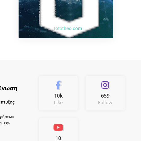
10k
659
Like
Follow
ιρήσεων
αι την
10