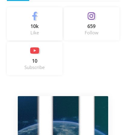
10k
659
Like
Follow
10
Subscribe