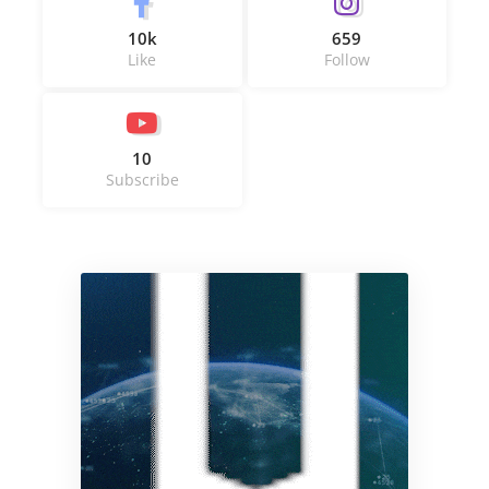
10k
659
Like
Follow
10
Subscribe