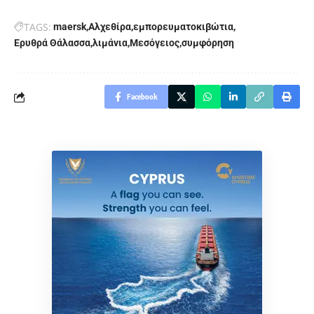
TAGS:
maersk
Αλχεθίρα
εμπορευματοκιβώτια
Ερυθρά Θάλασσα
λιμάνια
Μεσόγειος
συμφόρηση
Facebook