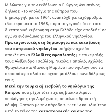
Μιλώντας για την εκδήλωση ο Γιώργος Φουστάνος,
δήλωσε: «Το νηολόγιο της Κύπρου που
δημιουργήθηκε το 1964, αναπτύχθηκε ταχύρρυθμα,
ιδιαίτερα μετά το 1968, παρά το γεγονός ότι η τότε
δικτατορική κυβέρνηση στην Ελλάδα είχε αποδυθεί σε
αγώνα ενδυνάμωσης του ελληνικού νηολογίου.
Πρωταγωνιστές στη δημιουργία και καταξίωση
του κυπριακού νηολογίου
υπήρξαν σχεδόν
αποκλειστικά
Ελλαδίτες εφοπλιστές
με επικεφαλής
τους Αλέξανδρο Τσαβλίρη, Νικόλα Παπαλιό, Αχιλλέα
Φραγκίστα και Θανάση Μαρτίνο που νηολόγησαν τα
περισσότερα πλοία σε σχέση με άλλους συναδάλφους
τους.
Μετά την τουρκική εισβολή το νηολόγιο της
Κύπρου
που μέχρι τότε είχε ως βασικό λιμάνι
νηολόγησης την Αμμόχωστο, σημείωσε δραστική
κάμψη. Ωστόσο με την πάροδο των ετών και ιδιαίτερα
μετά το τέλος της
καταστροφικής κρίσης της