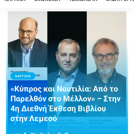
ΝΑΥΤΙΛΙΑ
«Κύπρος και Ναυτιλία: Από το
Παρελθόν στο Μέλλον» – Στην
4η Διεθνή Έκθεση Βιβλίου
στην Λεμεσό