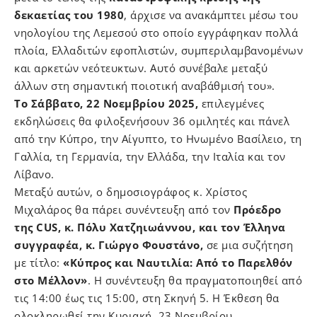
δεκαετίας του 1980
, άρχισε να ανακάμπτει μέσω του
νηολογίου της Λεμεσού στο οποίο εγγράφηκαν πολλά
πλοία, Ελλαδιτών εφοπλιστών, συμπεριλαμβανομένων
και αρκετών νεότευκτων. Αυτό συνέβαλε μεταξύ
άλλων στη σημαντική ποιοτική αναβάθμισή του».
Το Σάββατο, 22 Νοεμβρίου 2025,
επιλεγμένες
εκδηλώσεις θα φιλοξενήσουν 36 ομιλητές και πάνελ
από την Κύπρο, την Αίγυπτο, το Ηνωμένο Βασίλειο, τη
Γαλλία, τη Γερμανία, την Ελλάδα, την Ιταλία και τον
Λίβανο.
Μεταξύ αυτών, ο δημοσιογράφος κ. Χρίστος
Μιχαλάρος θα πάρει συνέντευξη από τον
Πρόεδρο
της CUS, κ. Πόλυ Χατζηιωάννου, και τον Έλληνα
συγγραφέα, κ. Γιώργο Φουστάνο,
σε μια συζήτηση
με τίτλο:
«Κύπρος και Ναυτιλία: Από το Παρελθόν
στο Μέλλον»
. Η συνέντευξη θα πραγματοποιηθεί από
τις 14:00 έως τις 15:00, στη Σκηνή 5. Η Έκθεση θα
ολοκληρωθεί την Κυριακή, 23 Νοεμβρίου.