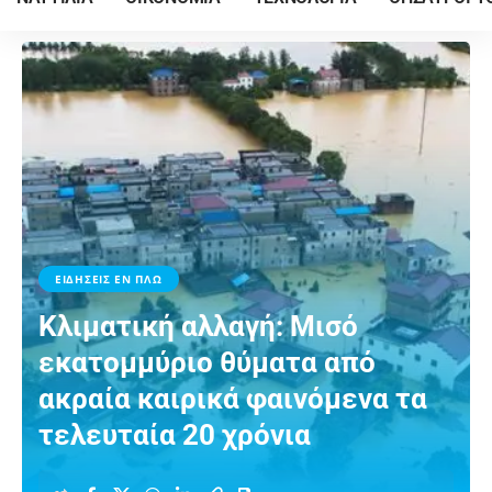
ΕΙΔΗΣΕΙΣ ΕΝ ΠΛΩ
Κλιματική αλλαγή: Μισό
εκατομμύριο θύματα από
ακραία καιρικά φαινόμενα τα
τελευταία 20 χρόνια