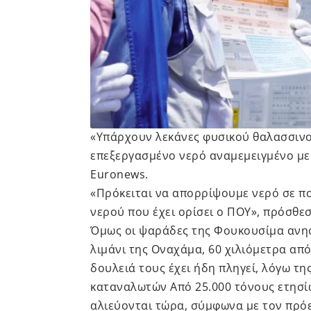
«Υπάρχουν λεκάνες φυσικού θαλασσινού
επεξεργασμένο νερό αναμεμειγμένο με 
Euronews.
«Πρόκειται να απορρίψουμε νερό σε π
νερού που έχει ορίσει ο ΠΟΥ», πρόσθεσ
Όμως οι ψαράδες της Φουκουσίμα ανησ
λιμάνι της Οναχάμα, 60 χιλιόμετρα απ
δουλειά τους έχει ήδη πληγεί, λόγω τη
καταναλωτών Από 25.000 τόνους ετησίω
αλιεύονται τώρα, σύμφωνα με τον πρό