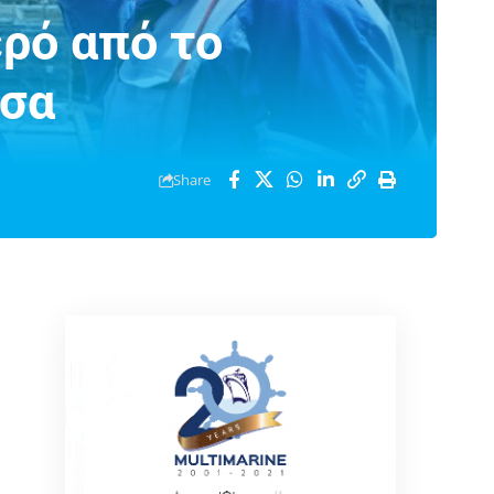
ερό από το
σσα
Share