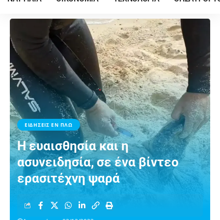
ΕΙΔΗΣΕΙΣ ΕΝ ΠΛΩ
Η ευαισθησία και η
ασυνειδησία, σε ένα βίντεο
ερασιτέχνη ψαρά