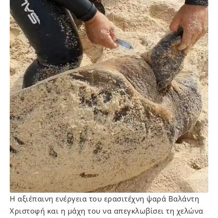
Η αξιέπαινη ενέργεια του ερασιτέχνη ψαρά Βαλάντη
Χριστοφή και η μάχη του να απεγκλωβίσει τη χελώνα