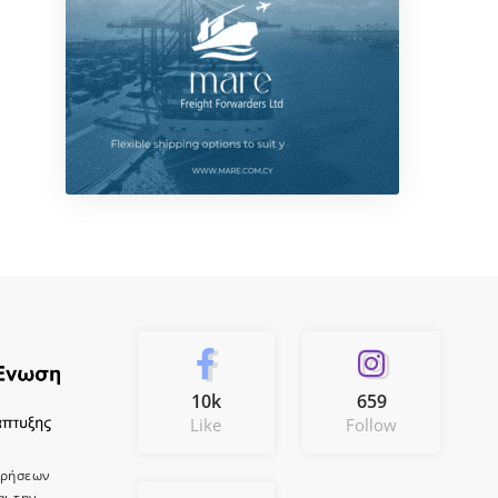
10k
659
Like
Follow
ιρήσεων
αι την