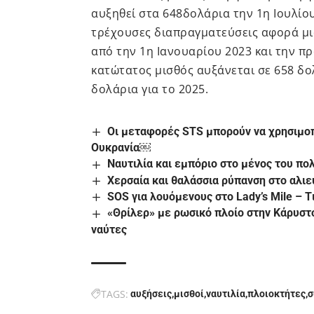
αυξηθεί στα 648δολάρια την 1η Ιουλίο
τρέχουσες διαπραγματεύσεις αφορά μια
από την 1η Ιανουαρίου 2023 και την πρ
κατώτατος μισθός αυξάνεται σε 658 δολ
δολάρια για το 2025.
Οι μεταφορές STS μπορούν να χρησιμο
Ουκρανία￼
Ναυτιλία και εμπόριο στο μένος του πο
Xερσαία και θαλάσσια ρύπανση στο αλι
SOS για λουόμενους στο Lady’s Mile – T
«Θρίλερ» με ρωσικό πλοίο στην Κάρυσ
ναύτες
TAGS:
αυξήσεις
μισθοί
ναυτιλία
πλοιοκτήτες
σ