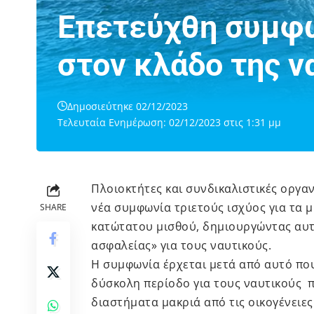
Επετεύχθη συμφων
στον κλάδο της ν
Δημοσιεύτηκε 02/12/2023
Τελευταία Ενημέρωση: 02/12/2023 στις 1:31 μμ
Πλοιοκτήτες και συνδικαλιστικές οργαν
νέα συμφωνία τριετούς ισχύος για τα μ
SHARE
κατώτατου μισθού, δημιουργώντας αυτ
ασφαλείας» για τους ναυτικούς.
Η συμφωνία έρχεται μετά από αυτό που
δύσκολη περίοδο για τους ναυτικούς 
διαστήματα μακριά από τις οικογένειες