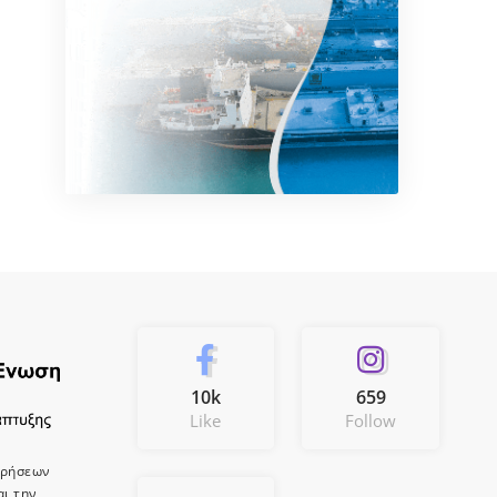
10k
659
Like
Follow
ιρήσεων
αι την