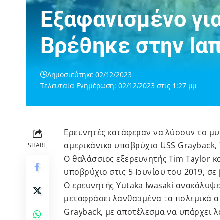
Εξαφανισμένο για
Βρέθηκε στην Ια
Δημοσιεύτηκε 02/12/2023
Τελευταία Ενημέρωση: 02/12/2023 στις 1:27 μμ
Ερευνητές κατάφεραν να λύσουν το μυ
αμερικάνικο υποβρύχιο USS Grayback, 
SHARE
Ο θαλάσσιος εξερευνητής Tim Taylor κ
υποβρύχιο στις 5 Ιουνίου του 2019, σε
Ο ερευνητής Yutaka Iwasaki ανακάλυψε
μεταφράσει λανθασμένα τα πολεμικά αρ
Grayback, με αποτέλεσμα να υπάρχει λ