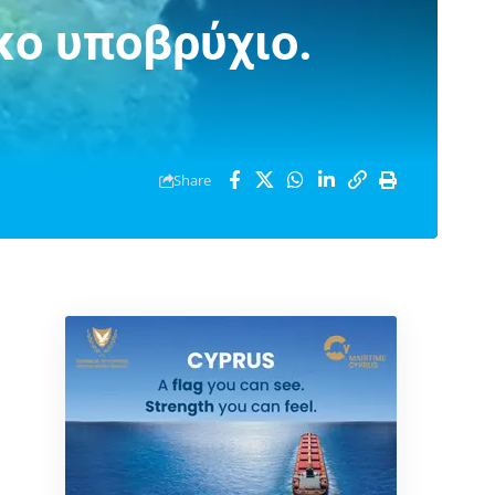
κο υποβρύχιο.
Share